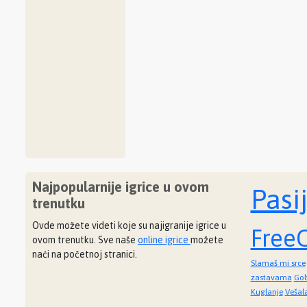
Najpopularnije igrice u ovom
Pasi
trenutku
Ovde možete videti koje su najigranije igrice u
FreeC
ovom trenutku. Sve naše
online igrice
možete
naći na početnoj stranici.
Slamaš mi srce
zastavama
Gol
Kuglanje
Vešal