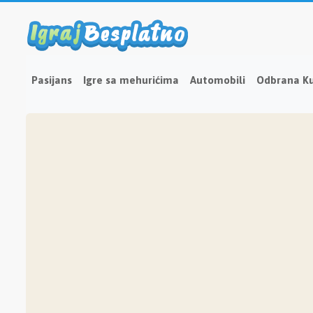
Pasijans
Igre sa mehurićima
Automobili
Odbrana K