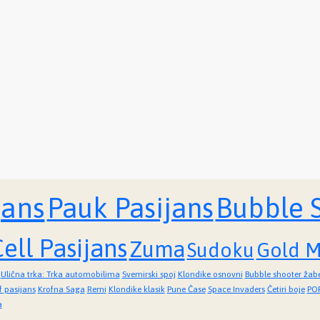
jans
Pauk Pasijans
Bubble 
ell Pasijans
Zuma
Sudoku
Gold M
Ulična trka: Trka automobilima
Svemirski spoj
Klondike osnovni
Bubble shooter žab
f pasijans
Krofna Saga
Remi
Klondike klasik
Pune Čase
Space Invaders
Četiri boje
POP
a