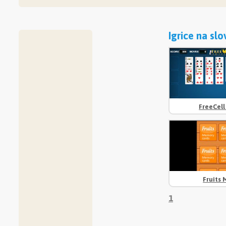
Igrice na slo
FreeCell
Fruits
1