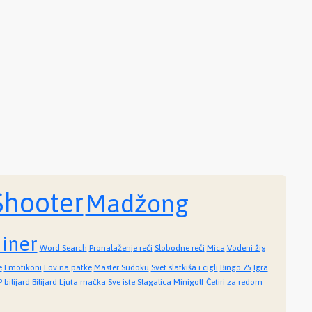
Shooter
Madžong
iner
Word Search
Pronalaženje reči
Slobodne reči
Mica
Vodeni žig
e
Emotikoni
Lov na patke
Master Sudoku
Svet slatkiša i cigli
Bingo 75
Igra
 bilijard
Bilijard
Ljuta mačka
Sve iste
Slagalica
Minigolf
Četiri za redom