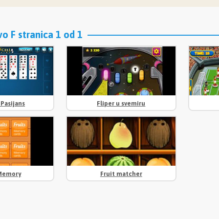
vo F stranica 1 od 1
 Pasijans
Fliper u svemiru
 Memory
Fruit matcher