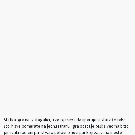
Slatka igra nalik slagalici, u kojoj treba da uparujete slatkiše tako
što ih sve pomerate na jednu stranu. Igra postaje teška veoma brzo
jer svaki spojeni par stvara potpuno novi par koji zauzima mesto.