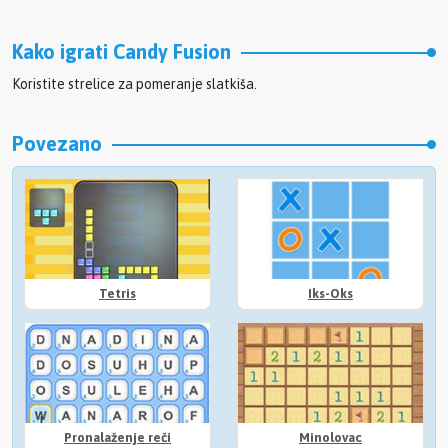
Kako igrati Candy Fusion
Koristite strelice za pomeranje slatkiša.
Povezano
Tetris
Iks-Oks
Pronalaženje reči
Minolovac