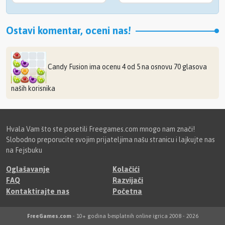
Ostavi komentar, oceni nas!
Candy Fusion
ima ocenu
4
od
5
na osnovu
70
glasova
naših korisnika
Hvala Vam što ste posetili Freegames.com mnogo nam znači!
Slobodno preporucite svojim prijateljima našu stranicu i lajkujte nas
na Fejsbuku
Oglašavanje
Kolačići
FAQ
Razvijači
Kontaktirajte nas
Početna
FreeGames.com
- 10+ godina besplatnih online igrica 2008 - 2026