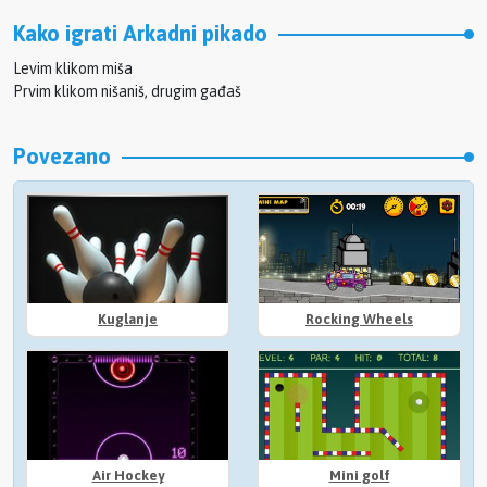
Kako igrati Arkadni pikado
Levim klikom miša
Prvim klikom nišaniš, drugim gađaš
Povezano
Kuglanje
Rocking Wheels
Air Hockey
Mini golf