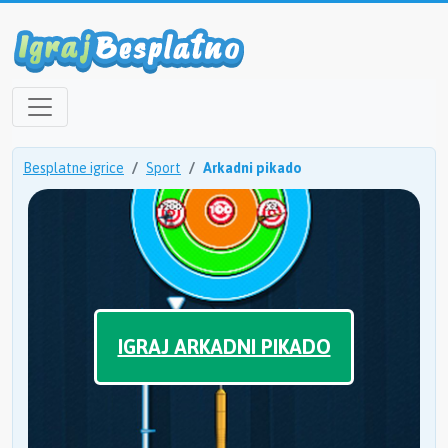
Besplatne igrice
Sport
Arkadni pikado
IGRAJ ARKADNI PIKADO