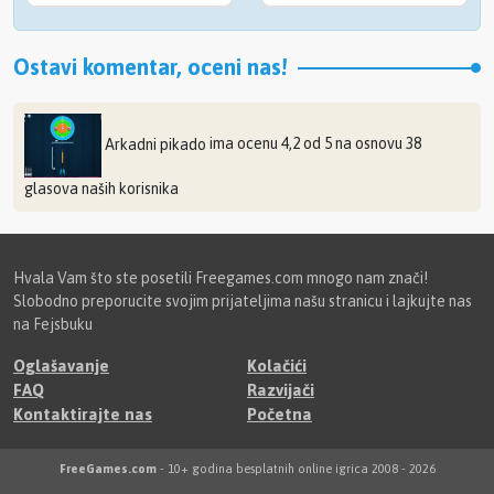
Ostavi komentar, oceni nas!
Arkadni pikado
ima ocenu
4,2
od
5
na osnovu
38
glasova naših korisnika
Hvala Vam što ste posetili Freegames.com mnogo nam znači!
Slobodno preporucite svojim prijateljima našu stranicu i lajkujte nas
na Fejsbuku
Oglašavanje
Kolačići
FAQ
Razvijači
Kontaktirajte nas
Početna
FreeGames.com
- 10+ godina besplatnih online igrica 2008 - 2026