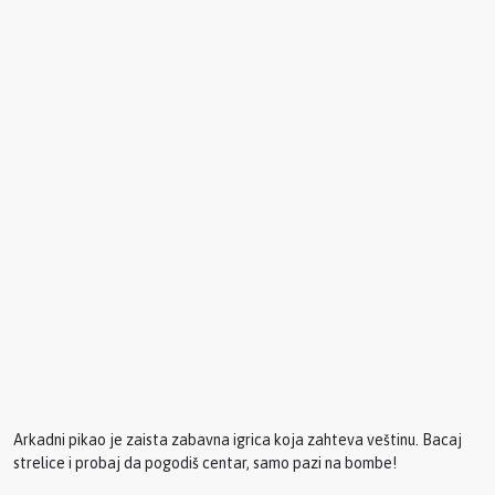
Arkadni pikao je zaista zabavna igrica koja zahteva veštinu. Bacaj
strelice i probaj da pogodiš centar, samo pazi na bombe!